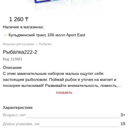
1 260
Наличие в магазинах:
Кульджинский тракт, 106 молл Aport East
Игрушки для купания
Рыбалки
Рыбалка222-2
Код: 113661
Описание
С этим замечательным набором малыш ощутит себя
настоящим рыболовом. Поймай рыбок и уточек на магнит и
поскорее вытаскивай! Развивайте внимательность, ловкость,
мелкую моторику, координацию, воображение. Яркая,
показать
красочная и полезная игрушка займет вашего ребенка во время
купания и отдыха. В набор входит: 1 удочка, 1 рыбка, 1 крабик,
Характеристики
1 осьминог, 1 лягушка, 2 уточки. Размер упаковки: 18*4*53 см.
Возраст, лет
3+
Длина упаковки, см
19