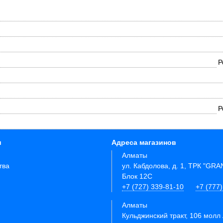
Р
Р
и
Адреса магазинов
Алматы
тва
ул. Кабдолова, д. 1, ТРК "GR
Блок 12C
+7 (727) 339-81-10
+7 (777)
Алматы
Кульджинский тракт, 106 молл 