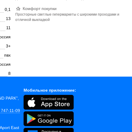
Комфорт покупки
0,1
Просторные светлые гипермаркеты с широкими проходами и
13
отличной выкладкой
11
оссия
3+
пвх
оссия
8
Мобильное приложение:
AND PARK",
 747-11-09
Aport East