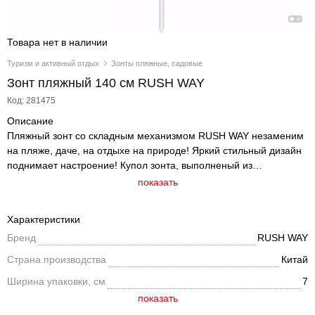
Товара нет в наличии
Туризм и активный отдых
Зонты пляжные, садовые
Зонт пляжный 140 см RUSH WAY
Код: 281475
Описание
Пляжный зонт со складным механизмом RUSH WAY незаменим
на пляже, даче, на отдыхе на природе! Яркий стильный дизайн
поднимает настроение! Купол зонта, выполненый из
качественного нейлона, надежно защищает от солнечных
показать
лучей. Основание изготовлено из высокопрочного металла, что
позволяет быть устойчивым к ветру. Высота зонта 160 см,
Характеристики
диаметр купола 140 см.
Бренд
RUSH WAY
Страна производства
Китай
Ширина упаковки, см
7