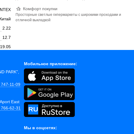
Комфорт покупки
INTEX
Просторные светлые гипермаркеты с широкими проходами и
Китай
отличной выкладкой
2.22
12.7
19.05
Мобильное приложение:
AND PARK",
 747-11-09
Aport East
) 766-62-31
Мы в соцсетях: