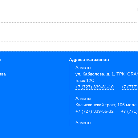
и
Адреса магазинов
Алматы
тва
ул. Кабдолова, д. 1, ТРК "GR
Блок 12C
+7 (727) 339-81-10
+7 (777)
Алматы
Кульджинский тракт, 106 молл 
+7 (727) 339-55-32
+7 (771
Алматы