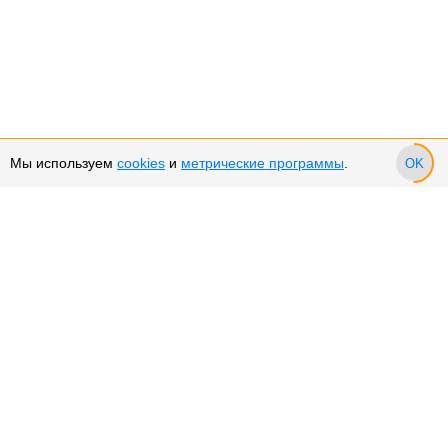
Мы используем
cookies
и
метрические программы
.
OK
Сервис и поддержка
Оплата частями
Возврат и обмен товара
Возврат денежных средств
Использование Cookies
Рекомендательные технологии