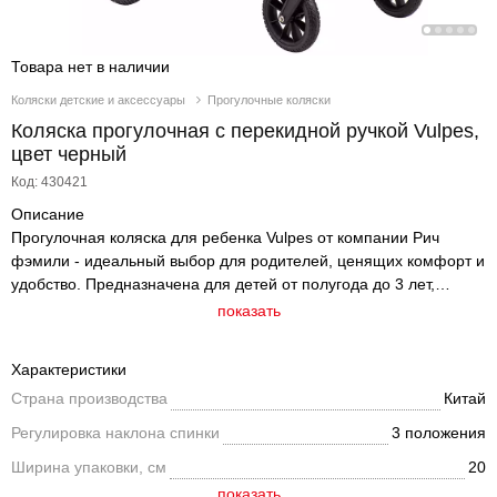
Товара нет в наличии
Коляски детские и аксессуары
Прогулочные коляски
Коляска прогулочная с перекидной ручкой Vulpes,
цвет черный
Код: 430421
Описание
Прогулочная коляска для ребенка Vulpes от компании Рич
фэмили - идеальный выбор для родителей, ценящих комфорт и
удобство. Предназначена для детей от полугода до 3 лет,
отличается своей продуманной конструкцией и стильным
показать
дизайном. Перекидная ручка - основное преимущество модели,
которая дает возможность изменить положение ребенка в
Характеристики
коляске относительно дороги, что очень удобно в различных
Страна производства
Китай
ситуациях. Коляска из плотной водоотталкивающей не
продуваемой ткани, в комплекте есть утепленный чехол для
Регулировка наклона спинки
3 положения
ножек, который позволяет использовать ее в прохладное время.
Ширина упаковки, см
20
Капюшон с козырьком опускается до самого бампера и
защищает от яркого солнца, от ветра и осадков. Механическая