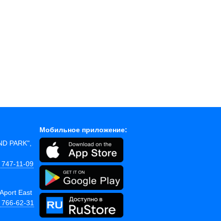
Мобильное приложение:
AND PARK",
 747-11-09
Aport East
) 766-62-31