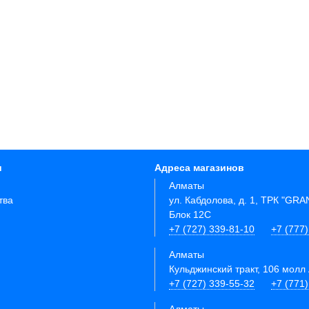
и
Адреса магазинов
Алматы
тва
ул. Кабдолова, д. 1, ТРК "GR
Блок 12C
+7 (727) 339-81-10
+7 (777)
Алматы
Кульджинский тракт, 106 молл 
+7 (727) 339-55-32
+7 (771