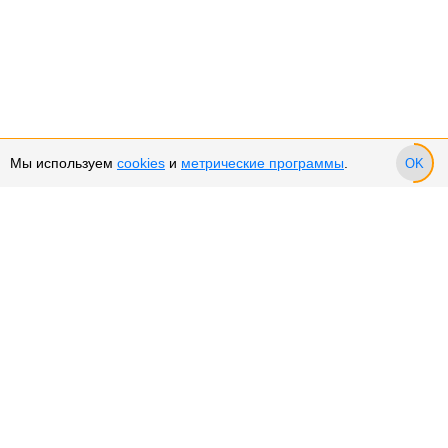
Мы используем
cookies
и
метрические программы
.
OK
Сервис и поддержка
Оплата частями
Возврат и обмен товара
Возврат денежных средств
Использование Cookies
Рекомендательные технологии