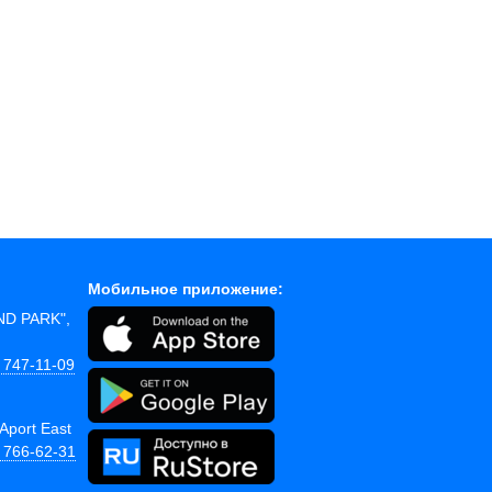
Мобильное приложение:
AND PARK",
 747-11-09
Aport East
) 766-62-31