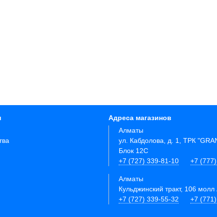
и
Адреса магазинов
Алматы
тва
ул. Кабдолова, д. 1, ТРК "GR
Блок 12C
+7 (727) 339-81-10
+7 (777)
Алматы
Кульджинский тракт, 106 молл 
+7 (727) 339-55-32
+7 (771