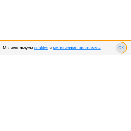
Мы используем
cookies
и
метрические программы
.
OK
Сервис и поддержка
Оплата частями
Возврат и обмен товара
Возврат денежных средств
Использование Cookies
Рекомендательные технологии