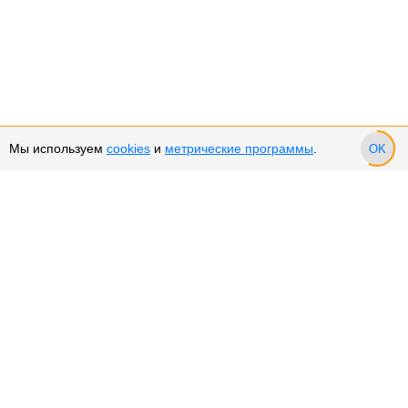
Мы используем
cookies
и
метрические программы
.
OK
Сервис и поддержка
Оплата частями
Возврат и обмен товара
Возврат денежных средств
Использование Cookies
Рекомендательные технологии