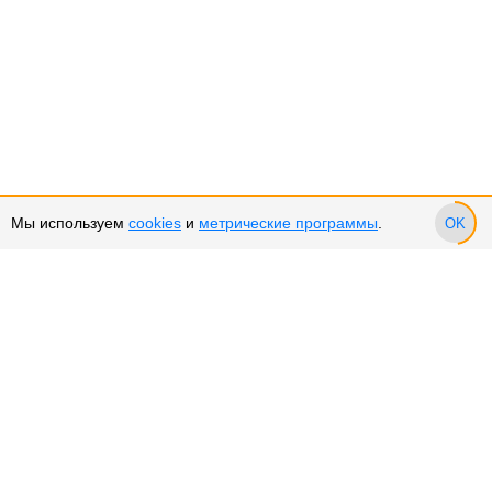
Мы используем
cookies
и
метрические программы
.
OK
Сервис и поддержка
Оплата частями
Возврат и обмен товара
Возврат денежных средств