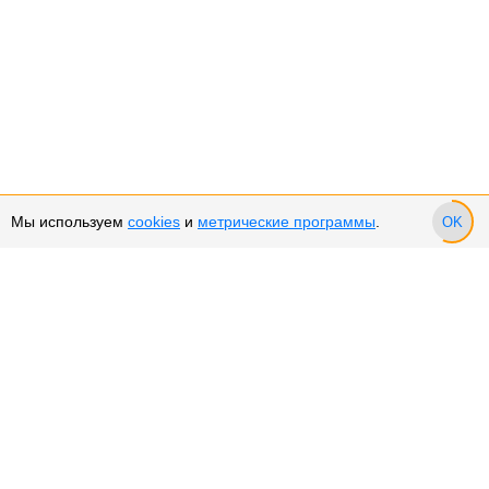
Мы используем
cookies
и
метрические программы
.
OK
Сервис и поддержка
Оплата частями
Возврат и обмен товара
Возврат денежных средств