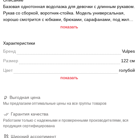
Описание
Базовая однотонная водолазка для девочки с длинным рукавом.
Рукав со сборкой, воротник-стойка. Модель универсальная,
хорошо смотрится с юбками, брюками, сарафанами, под жилет
или пиджак. Удобная и комфортная вещь для повседневной
показать
носки в школьные будни.
Характеристики
Бренд
Vulpes
Размер
122 см
Цвет
голубой
Выгодная цена
Мы предлагаем оптимальные цены на все группы товаров
Гарантия качества
Работаем только с надежными и проверенными производителями, вся
продукция сертифицирована
Широкий ассортимент