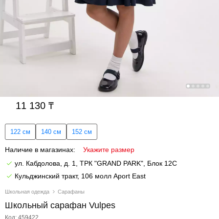
11 130
122 см
140 см
152 см
Наличие в магазинах:
Укажите размер
ул. Кабдолова, д. 1, ТРК "GRAND PARK", Блок 12C
Кульджинский тракт, 106 молл Aport East
Школьная одежда
Сарафаны
Школьный сарафан Vulpes
Код: 459422