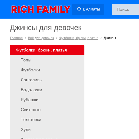
г. Алматы
Джинсы для девочек
Главная
Всё для девочек
Футболки, брюки, платья
Джинсы
Футболки, брюки, платья
Топы
Футболки
Лонгсливы
Водолазки
Рубашки
Свитшоты
Толстовки
Худи