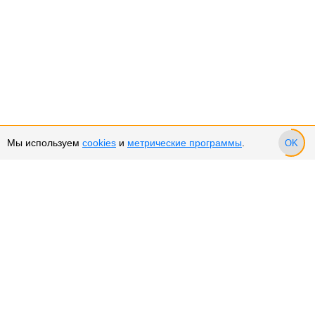
Мы используем
cookies
и
метрические программы
.
OK
Сервис и поддержка
Оплата частями
Возврат и обмен товара
Возврат денежных средств