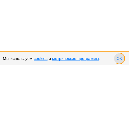
Мы используем
cookies
и
метрические программы
.
OK
Сервис и поддержка
Оплата частями
Возврат и обмен товара
Возврат денежных средств