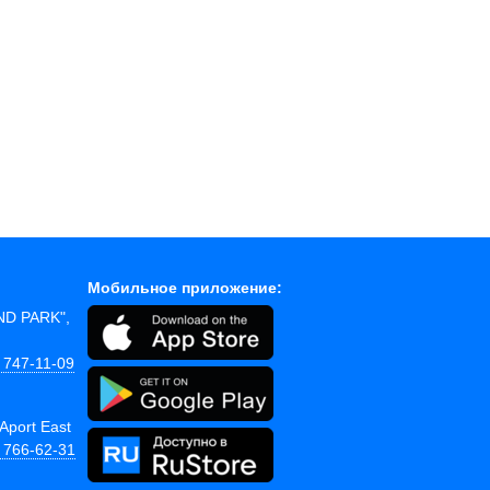
Мобильное приложение:
AND PARK",
 747-11-09
Aport East
) 766-62-31