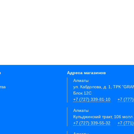
и
Адреса магазинов
Алматы
тва
ул. Кабдолова, д. 1, ТРК "GR
Блок 12C
+7 (727) 339-81-10
+7 (777)
Алматы
Кульджинский тракт, 106 молл 
+7 (727) 339-55-32
+7 (771