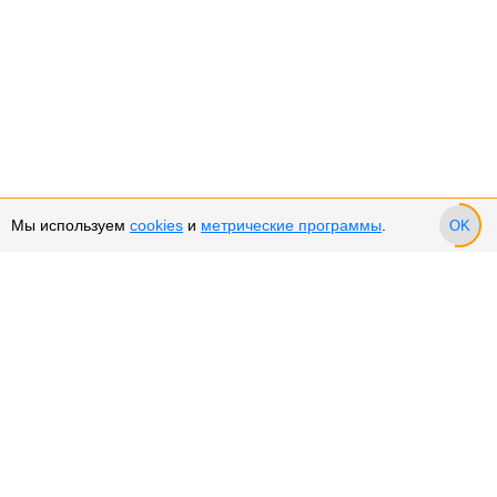
Мы используем
cookies
и
метрические программы
.
OK
Сервис и поддержка
Оплата частями
Возврат и обмен товара
Возврат денежных средств