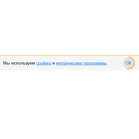
Мы используем
cookies
и
метрические программы
.
OK
Сервис и поддержка
Оплата частями
Возврат и обмен товара
Возврат денежных средств