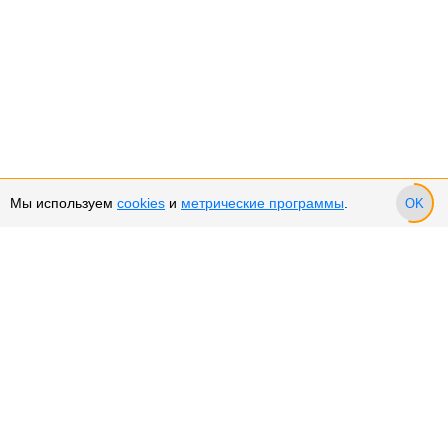
Мы используем
cookies
и
метрические программы
.
OK
Сервис и поддержка
Оплата частями
Возврат и обмен товара
Возврат денежных средств