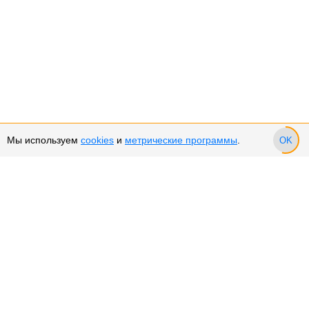
Мы используем
cookies
и
метрические программы
.
OK
Сервис и поддержка
Оплата частями
Возврат и обмен товара
Возврат денежных средств