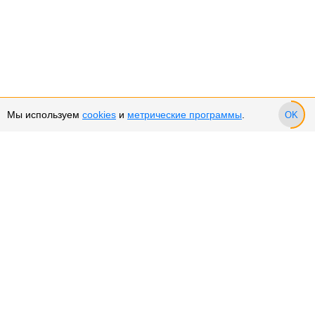
Мы используем
cookies
и
метрические программы
.
OK
Сервис и поддержка
Оплата частями
Возврат и обмен товара
Возврат денежных средств
Использование Cookies
Рекомендательные технологии