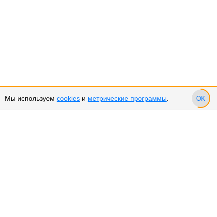
Мы используем
cookies
и
метрические программы
.
OK
Сервис и поддержка
Оплата частями
Возврат и обмен товара
Возврат денежных средств