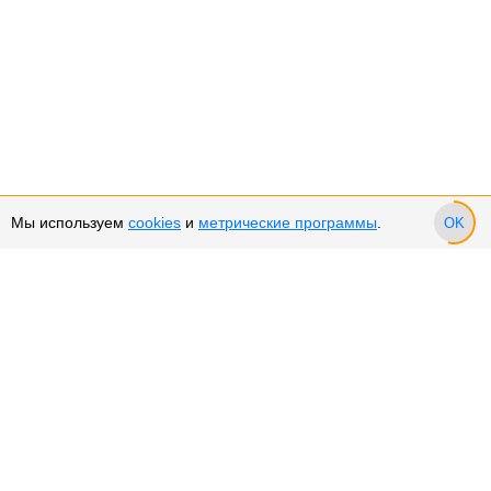
Мы используем
cookies
и
метрические программы
.
OK
Сервис и поддержка
Оплата частями
Возврат и обмен товара
Возврат денежных средств