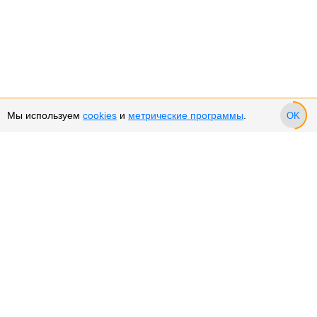
Мы используем
cookies
и
метрические программы
.
OK
Сервис и поддержка
Оплата частями
Возврат и обмен товара
Возврат денежных средств
Использование Cookies
Рекомендательные технологии