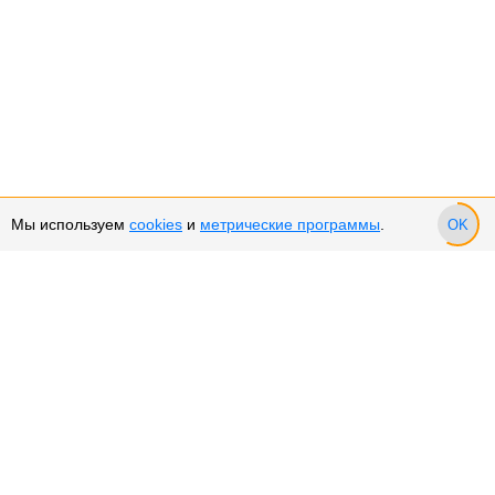
Мы используем
cookies
и
метрические программы
.
OK
Сервис и поддержка
Оплата частями
Возврат и обмен товара
Возврат денежных средств