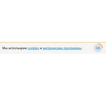
Мы используем
cookies
и
метрические программы
.
OK
Сервис и поддержка
Оплата частями
Возврат и обмен товара
Возврат денежных средств