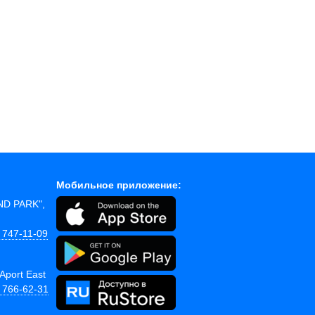
Мобильное приложение:
AND PARK",
 747-11-09
Aport East
) 766-62-31