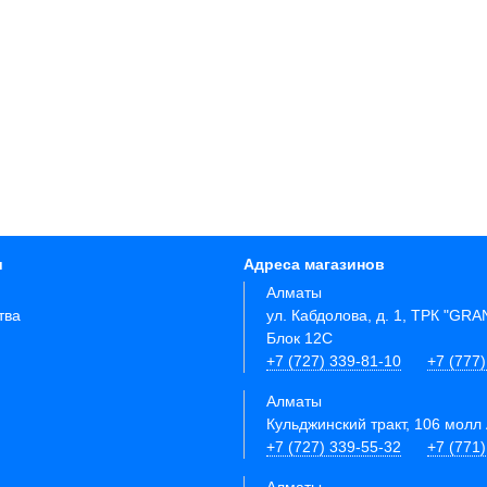
и
Адреса магазинов
Алматы
тва
ул. Кабдолова, д. 1, ТРК "GR
Блок 12C
+7 (727) 339-81-10
+7 (777)
Алматы
Кульджинский тракт, 106 молл 
+7 (727) 339-55-32
+7 (771