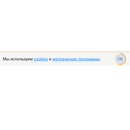
Мы используем
cookies
и
метрические программы
.
OK
Сервис и поддержка
Оплата частями
Возврат и обмен товара
Возврат денежных средств