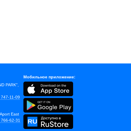
Мобильное приложение:
AND PARK",
 747-11-09
Aport East
) 766-62-31