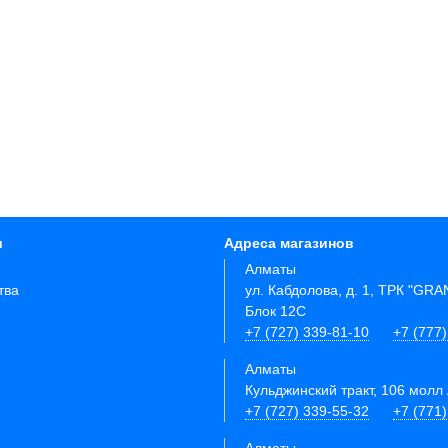
и
Адреса магазинов
Алматы
тва
ул. Кабдолова, д. 1, ТРК "GR
Блок 12C
+7 (727) 339-81-10
+7 (777)
Алматы
Кульджинский тракт, 106 молл 
+7 (727) 339-55-32
+7 (771