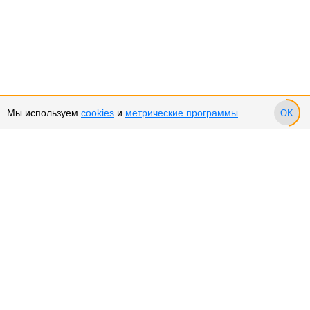
Мы используем
cookies
и
метрические программы
.
OK
Сервис и поддержка
Оплата частями
Возврат и обмен товара
Возврат денежных средств
Использование Cookies
Рекомендательные технологии