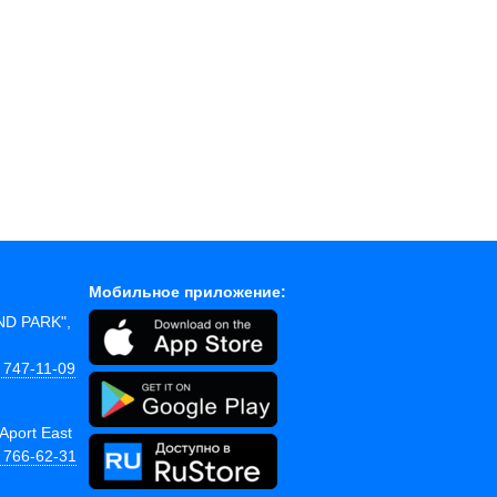
Мобильное приложение:
AND PARK",
 747-11-09
Aport East
) 766-62-31