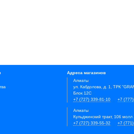
и
Адреса магазинов
Алматы
тва
ул. Кабдолова, д. 1, ТРК "GR
Блок 12C
+7 (727) 339-81-10
+7 (777)
Алматы
Кульджинский тракт, 106 молл 
+7 (727) 339-55-32
+7 (771